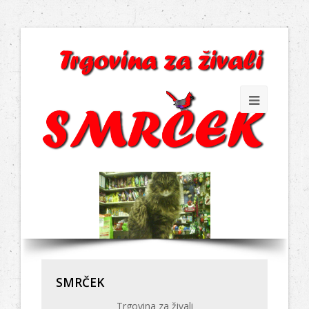
SMRČEK
Trgovina za živali